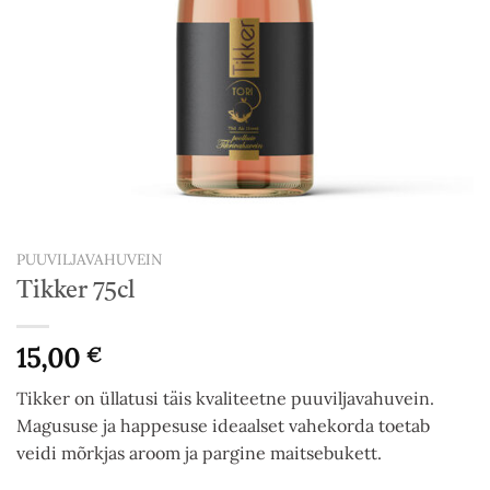
PUUVILJAVAHUVEIN
Tikker 75cl
15,00
€
Tikker on üllatusi täis kvaliteetne puuviljavahuvein.
Magususe ja happesuse ideaalset vahekorda toetab
veidi mõrkjas aroom ja pargine maitsebukett.