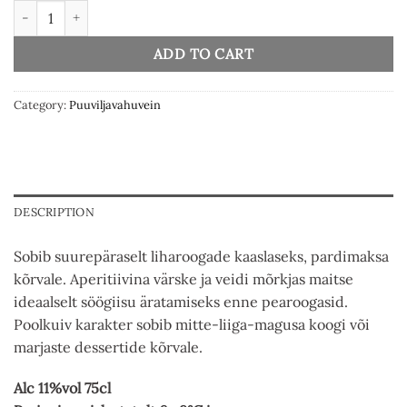
Tikker 75cl quantity
ADD TO CART
Category:
Puuviljavahuvein
DESCRIPTION
Sobib suurepäraselt liharoogade kaaslaseks, pardimaksa
kõrvale. Aperitiivina värske ja veidi mõrkjas maitse
ideaalselt söögiisu äratamiseks enne pearoogasid.
Poolkuiv karakter sobib mitte-liiga-magusa koogi või
marjaste dessertide kõrvale.
Alc 11%vol 75cl