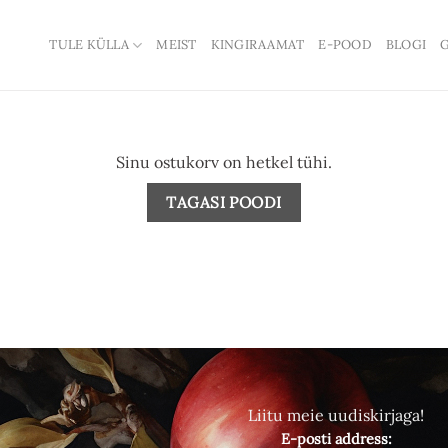
TULE KÜLLA
MEIST
KINGIRAAMAT
E-POOD
BLOGI
G
Sinu ostukorv on hetkel tühi.
TAGASI POODI
Liitu meie uudiskirjaga!
E-posti address: