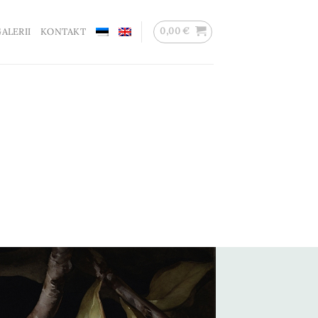
0,00
€
ALERII
KONTAKT