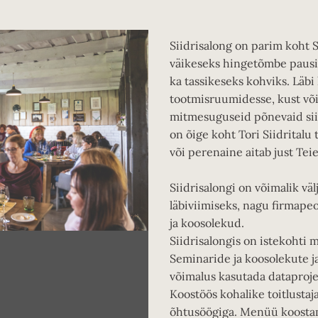
Siidrisalong on parim koht 
väikeseks hingetõmbe pausiks
ka tassikeseks kohviks. Läbi
tootmisruumidesse, kust või
mitmesuguseid põnevaid siii
on õige koht Tori Siidrital
või perenaine aitab just Teie
Siidrisalongi on võimalik vä
läbiviimiseks, nagu firmape
ja koosolekud.
Siidrisalongis on istekohti 
Seminaride ja koosolekute j
võimalus kasutada dataprojek
Koostöös kohalike toitlusta
õhtusöögiga. Menüü koostam