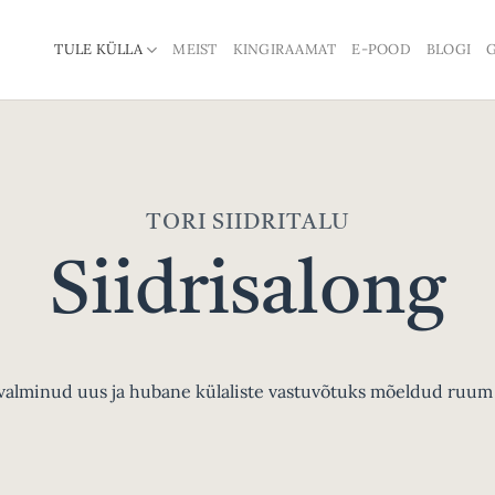
TULE KÜLLA
MEIST
KINGIRAAMAT
E-POOD
BLOGI
G
TORI SIIDRITALU
Siidrisalong
l valminud uus ja hubane külaliste vastuvõtuks mõeldud ruum 