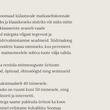
Soomaad külastavale matkaseltskonnale
 ja klaasikeseks siidriks või miks mitte
 klaasseinte avaneb vaade
d märgata vilgast tegevust ja
drivalmistamise seadmeid. Siidrisalong
u toodete kaasa ostmiseks, kus peremees
 maitsemeelele sobiva toote välja valida.
lja rentida mitmesuguste ürituste
od, õpitoad, õhtusöögid ning seminarid
maksimaalselt 40 inimesele.
aoks on ruumi kuni 50 inimesele, ning
torit ja internetti.
jatega saame pakkuda üritusi ka koos
isel eelistame kohalikku Soomaa