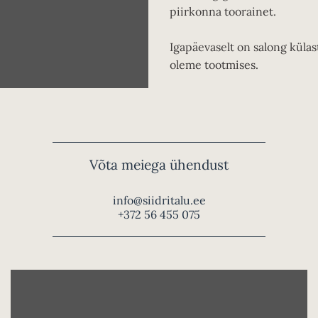
piirkonna toorainet.
Igapäevaselt on salong külas
oleme tootmises.
Võta meiega ühendust
info@siidritalu.ee
+372 56 455 075