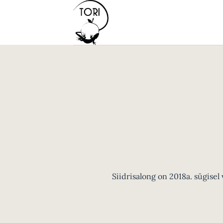
Skip
to
content
Siidrisalong on 2018a. sügise