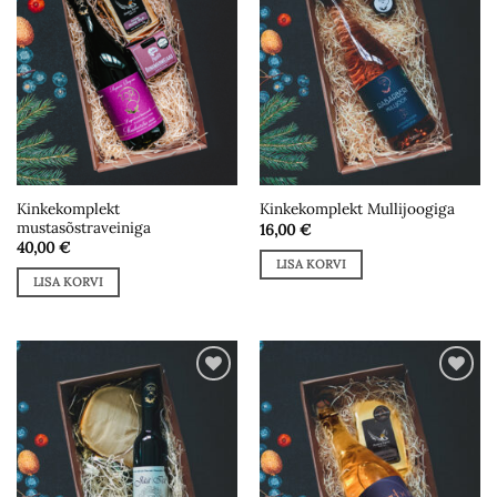
Kinkekomplekt
Kinkekomplekt Mullijoogiga
mustasõstraveiniga
16,00
€
40,00
€
LISA KORVI
LISA KORVI
Add to
Add to
wishlist
wishlist