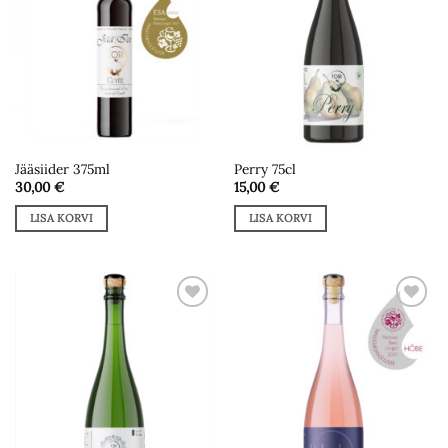
Jääsiider 375ml
Perry 75cl
30,00
€
15,00
€
LISA KORVI
LISA KORVI
Add to
Add to
wishlist
wishlist