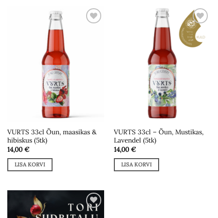
Add to
Add to
wishlist
wishlist
VURTS 33cl Õun, maasikas &
VURTS 33cl – Õun, Mustikas,
hibiskus (5tk)
Lavendel (5tk)
14,00
€
14,00
€
LISA KORVI
LISA KORVI
Add to