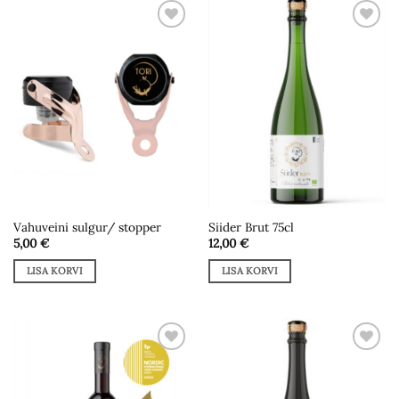
Add to
Add to
wishlist
wishlist
Vahuveini sulgur/ stopper
Siider Brut 75cl
5,00
€
12,00
€
LISA KORVI
LISA KORVI
Add to
Add to
wishlist
wishlist