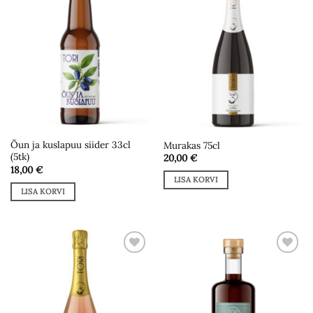
wishlist
wishlist
Õun ja kuslapuu siider 33cl
Murakas 75cl
(5tk)
20,00
€
18,00
€
LISA KORVI
LISA KORVI
Add to
Add to
wishlist
wishlist