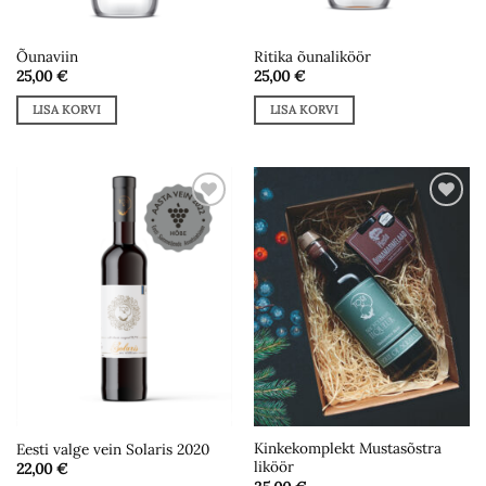
Õunaviin
Ritika õunaliköör
25,00
€
25,00
€
LISA KORVI
LISA KORVI
Add to
Add to
wishlist
wishlist
Kinkekomplekt Mustasõstra
Eesti valge vein Solaris 2020
liköör
22,00
€