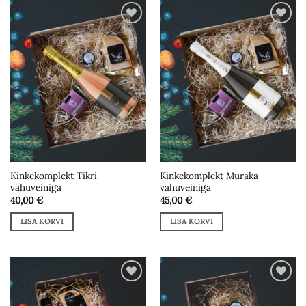
Add to
Add to
wishlist
wishlist
Kinkekomplekt Tikri
Kinkekomplekt Muraka
vahuveiniga
vahuveiniga
40,00
€
45,00
€
LISA KORVI
LISA KORVI
Add to
Add to
wishlist
wishlist