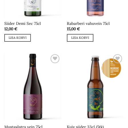
Siider Demi Sec 75cl
Rabarberi vahuvein 75cl
12,00
€
15,00
€
LISA KORVI
LISA KORVI
Add to
Add to
wishlist
wishlist
Mustasõstra vein 75cl
Kuiv siider 33cl (5tk)