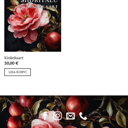
wishlist
Kinkekaart
30,00
€
LISA KORVI