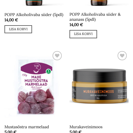
POPP Alkoholivaba siider &
POPP Alkoholivaba siider (5pdl)
ananass (5pdl)
14,00
€
14,00
€
LISA KORVI
LISA KORVI
Add to
Add to
wishlist
wishlist
Mustasõstra marmelaad
Murakaveinimoos
5,00
€
5,00
€