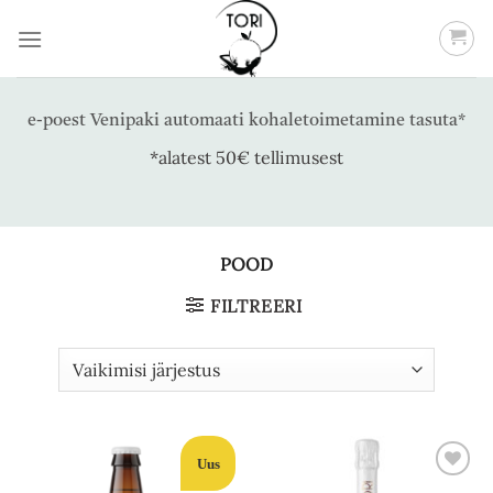
Skip
to
content
e-poest Venipaki automaati kohaletoimetamine tasuta*
*alatest 50€ tellimusest
POOD
FILTREERI
Uus
Add to
Add to