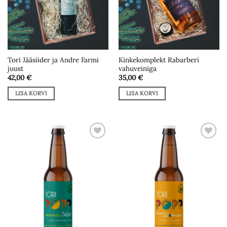
Tori Jääsiider ja Andre Farmi
Kinkekomplekt Rabarberi
juust
vahuveiniga
42,00
€
35,00
€
LISA KORVI
LISA KORVI
Add to
Add to
wishlist
wishlist