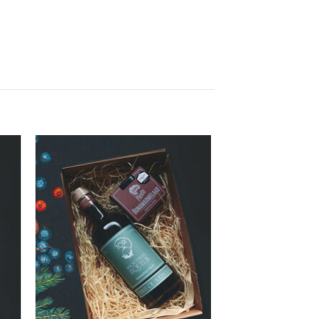
 to
Add to
ist
wishlist