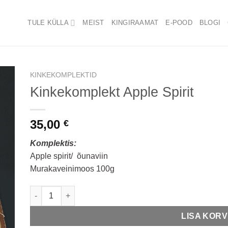
TULE KÜLLA
MEIST
KINGIRAAMAT
E-POOD
BLOGI
KINKEKOMPLEKTID
Kinkekomplekt Apple Spirit
to
ist
35,00
€
Komplektis:
Apple spirit/ õunaviin
Murakaveinimoos 100g
Kinkekomplekt Apple Spirit kogus
LISA KORV