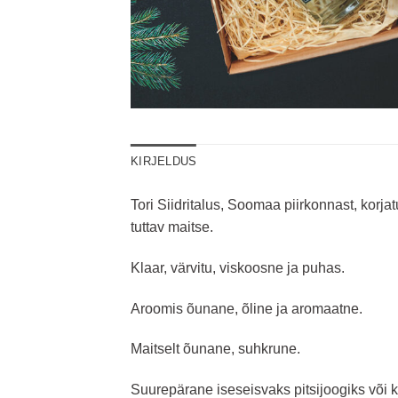
KIRJELDUS
Tori Siidritalus, Soomaa piirkonnast, korj
tuttav maitse.
Klaar, värvitu, viskoosne ja puhas.
Aroomis õunane, õline ja aromaatne.
Maitselt õunane, suhkrune.
Suurepärane iseseisvaks pitsijoogiks või 