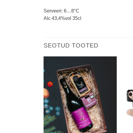
Serveeri: 6…8°C
Alc 43,4%vol 35cl
SEOTUD TOOTED
Add to
Add to
wishlist
wishlist