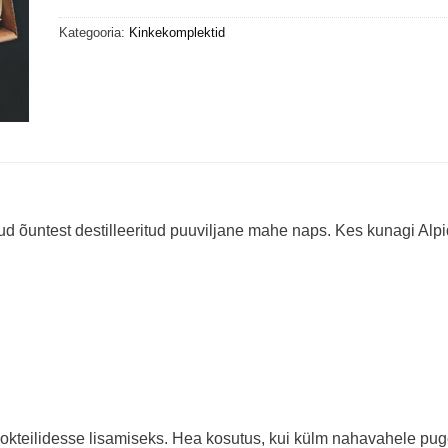
Kategooria:
Kinkekomplektid
atud õuntest destilleeritud puuviljane mahe naps. Kes kunagi Al
kokteilidesse lisamiseks. Hea kosutus, kui külm nahavahele pu