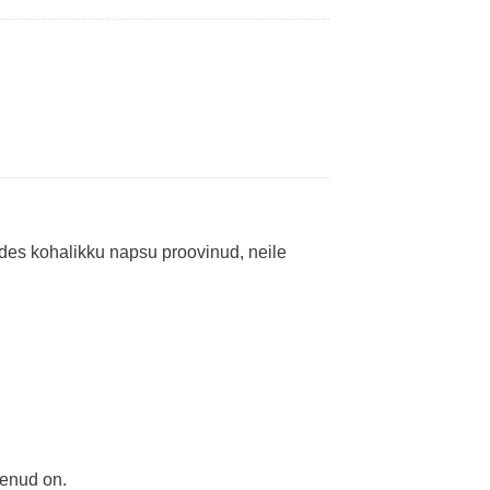
pides kohalikku napsu proovinud, neile
genud on.