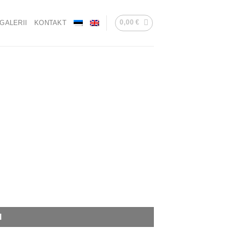
0,00
€
GALERII
KONTAKT
I