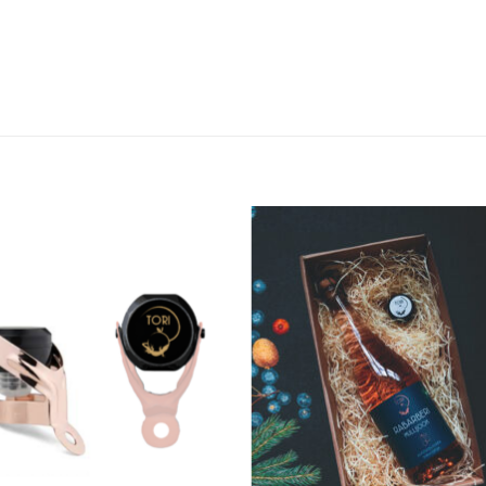
Add to
Add
wishlist
wishl