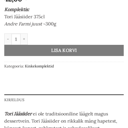
Komplektis:
Tori Jääsiider 375cl
Andre Farmi juust
~300g
Tori Jääsiider ja Andre Farmi juust kogus
LISA KORVI
Kategooria:
Kinkekomplektid
KIRJELDUS
Tori Jääsiider
ei ole traditsiooniline läägelt magus
dessertvein. Tori Jääsiider on rikkalik mäng hapetest,