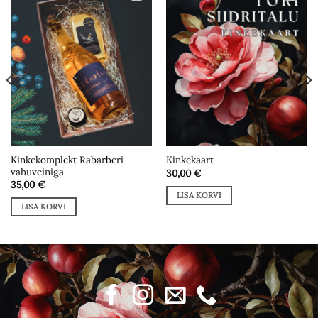
Add to
Add to
wishlist
wishlist
Kinkekomplekt Rabarberi
Kinkekaart
vahuveiniga
30,00
€
35,00
€
LISA KORVI
LISA KORVI