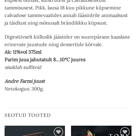
küpsest õunast, suhkrutest ja calvadoselikust
tammisusest. Pikk, lausa 18 kuu pikkune küpsemine
calvadose tammevaatides annab Jääsiidrile animaalsust
ja täidlust ning mõnusalt brändilikku küpsust.
Digestiivselt külluslik jääsiider on suurepärane kaaslane
erinevate juustude ning dessertide kõrvale.
Alc 11%vol 375ml
Parim juua jahutatult 8…10°C juures
sisaldab sulfiteid
Andre Farmi juust
Netokogus: 300g.
SEOTUD TOOTED