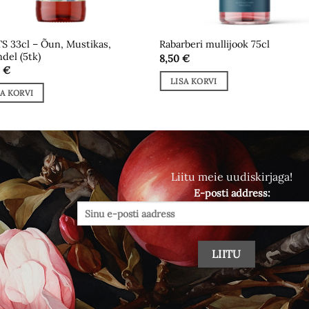
S 33cl – Õun, Mustikas,
Rabarberi mullijook 75cl
del (5tk)
8,50
€
0
€
LISA KORVI
SA KORVI
Liitu meie uudiskirjaga!
E-posti address: