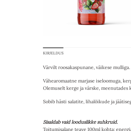
KIRJELDUS
Värvilt roosakaspunane, väikese mulliga.
Vähearomaatne marjase iseloomuga, kerg
Olemuselt kerge ja värske, meenutades 
Sobib hästi salatite, lihalõikude ja jääti
Sisaldab vaid looduslikke suhkruid.
Toitumisalane teave 100ml kohta: energia