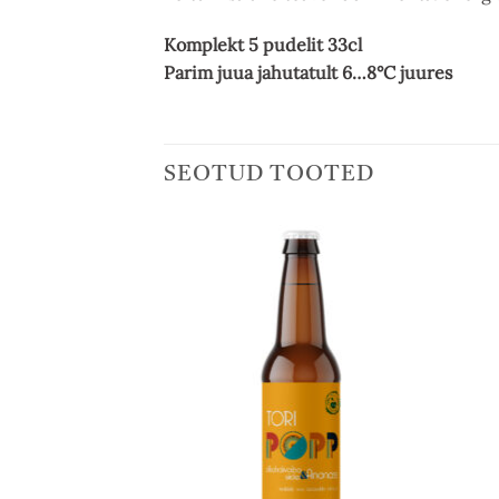
Komplekt 5 pudelit 33cl
Parim juua jahutatult 6…8°C juures
SEOTUD TOOTED
Add to
Add to
wishlist
wishlist