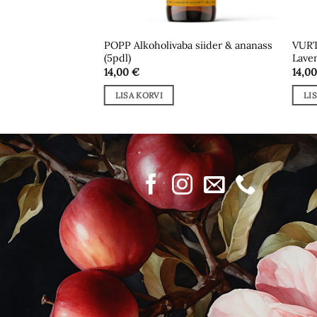
POPP Alkoholivaba siider & ananass
VURT
 siider (5pdl)
(5pdl)
Laven
14,00
€
14,0
LISA KORVI
LI