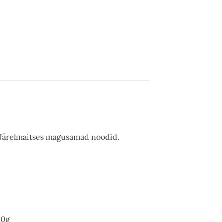
 Järelmaitses magusamad noodid.
 0g