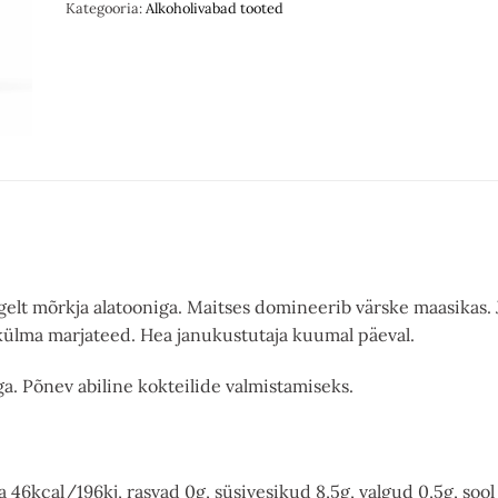
Kategooria:
Alkoholivabad tooted
elt mõrkja alatooniga. Maitses domineerib värske maasikas.
külma marjateed. Hea janukustutaja kuumal päeval.
sega. Põnev abiline kokteilide valmistamiseks.
 46kcal/196kj, rasvad 0g, süsivesikud 8,5g, valgud 0,5g, sool