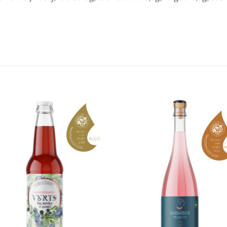
Add to
Add
wishlist
wish