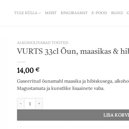
TULE KÜLLA
MEIST
KINGIRAAMAT
E-POOD
BLOGI
G
ALKOHOLIVABAD TOOTED
VURTS 33cl Õun, maasikas & hib
to
ist
14,00
€
Gaseeritud õunamahl maasika ja hibiskusega, alkohol
Magustamata ja kunstlike lisaainete vaba.
VURTS 33cl Õun, maasikas & hibiskus (5tk) kogus
LISA KORV