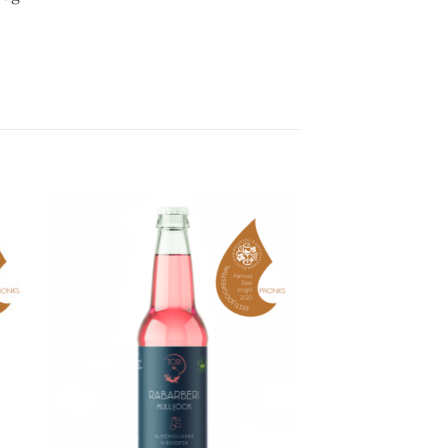
 to
Add to
list
wishlist