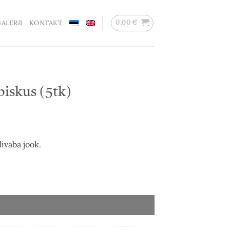
0,00
€
ALERII
KONTAKT
iskus (5tk)
ivaba jook.
I