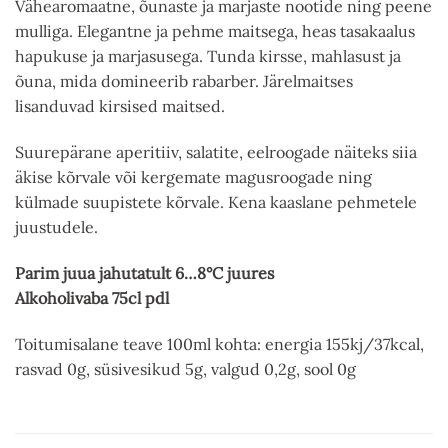
Vähearomaatne, õunaste ja marjaste nootide ning peene
mulliga. Elegantne ja pehme maitsega, heas tasakaalus
hapukuse ja marjasusega. Tunda kirsse, mahlasust ja
õuna, mida domineerib rabarber. Järelmaitses
lisanduvad kirsised maitsed.
Suurepärane aperitiiv, salatite, eelroogade näiteks siia
äkise kõrvale või kergemate magusroogade ning
külmade suupistete kõrvale. Kena kaaslane pehmetele
juustudele.
Parim juua jahutatult 6…8°C juures
Alkoholivaba 75cl pdl
Toitumisalane teave 100ml kohta: energia 155kj/37kcal,
rasvad 0g, süsivesikud 5g, valgud 0,2g, sool 0g