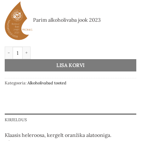
Parim alkoholivaba jook 2023
Rabarberi mullijook 75cl kogus
LISA KORVI
Kategooria:
Alkoholivabad tooted
KIRJELDUS
Klaasis heleroosa, kergelt oranžika alatooniga.