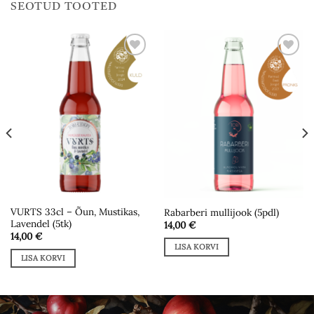
SEOTUD TOOTED
Add to
Add to
wishlist
wishlist
VURTS 33cl – Õun, Mustikas,
Rabarberi mullijook (5pdl)
Lavendel (5tk)
14,00
€
14,00
€
LISA KORVI
LISA KORVI