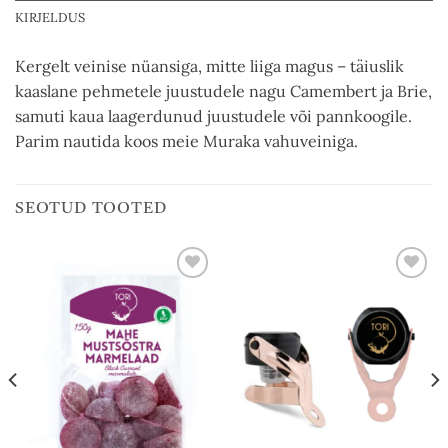
KIRJELDUS
Kergelt veinise nüansiga, mitte liiga magus – täiuslik
kaaslane pehmetele juustudele nagu Camembert ja Brie,
samuti kaua laagerdunud juustudele või pannkoogile.
Parim nautida koos meie Muraka vahuveiniga.
SEOTUD TOOTED
Add to
Add to
wishlist
wishlist