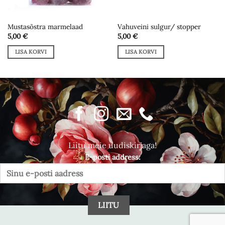
Mustasõstra marmelaad
Vahuveini sulgur/ stopper
5,00
€
5,00
€
LISA KORVI
LISA KORVI
Liitu meie uudiskirjaga!
E-posti address: