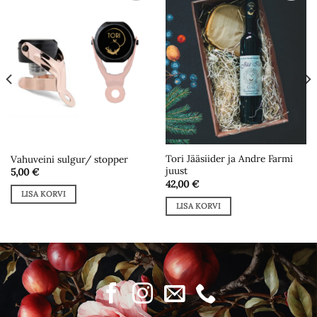
Add to
Add to
wishlist
wishlist
Tori Jääsiider ja Andre Farmi
Vahuveini sulgur/ stopper
juust
5,00
€
42,00
€
LISA KORVI
LISA KORVI